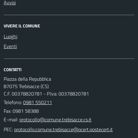
Avvisi
VIVERE IL COMUNE
Luoghi
Eventi
CONTATTI
Piazza della Repubblica
87075 Trebisacce (CS)
C.F. 00378820781 - P.Iva: 00378820781
Telefono:
0981 550211
Fax: 0981 58388
E-mail:
PEC: