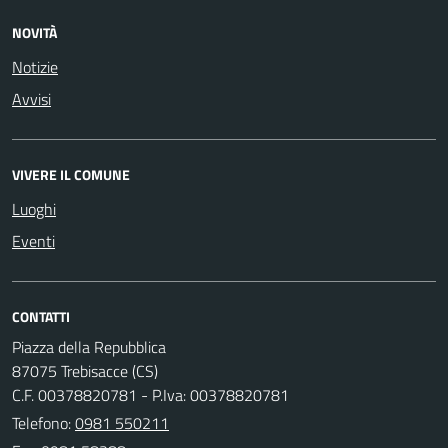
NOVITÀ
Notizie
Avvisi
VIVERE IL COMUNE
Luoghi
Eventi
CONTATTI
Piazza della Repubblica
87075 Trebisacce (CS)
C.F. 00378820781 - P.Iva: 00378820781
Telefono:
0981 550211