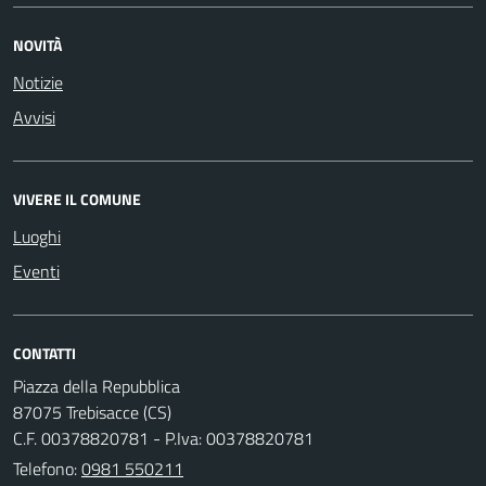
NOVITÀ
Notizie
Avvisi
VIVERE IL COMUNE
Luoghi
Eventi
CONTATTI
Piazza della Repubblica
87075 Trebisacce (CS)
C.F. 00378820781 - P.Iva: 00378820781
Telefono:
0981 550211