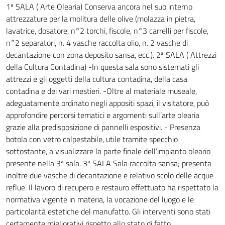
1ª SALA ( Arte Olearia) Conserva ancora nel suo interno
attrezzature per la molitura delle olive (molazza in pietra,
lavatrice, dosatore, n°2 torchi, fiscole, n°3 carrelli per fiscole,
n°2 separatori, n. 4 vasche raccolta olio, n. 2 vasche di
decantazione con zona deposito sansa, ecc.). 2ª SALA ( Attrezzi
della Cultura Contadina) -In questa sala sono sistemati gli
attrezzi e gli oggetti della cultura contadina, della casa
contadina e dei vari mestieri. -Oltre al materiale museale,
adeguatamente ordinato negli appositi spazi, il visitatore, può
approfondire percorsi tematici e argomenti sull’arte olearia
grazie alla predisposizione di pannelli espositivi. - Presenza
botola con vetro calpestabile, utile tramite specchio
sottostante, a visualizzare la parte finale dell’impianto oleario
presente nella 3ª sala. 3ª SALA Sala raccolta sansa; presenta
inoltre due vasche di decantazione e relativo scolo delle acque
reflue. Il lavoro di recupero e restauro effettuato ha rispettato la
normativa vigente in materia, la vocazione del luogo e le
particolarità estetiche del manufatto. Gli interventi sono stati
certamente migliorativi rispetto allo stato di fatto.